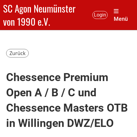
SC Agon Neumünster
Login
von 1990 e.V.
Menü
Zurück
Chessence Premium
Open A / B / C und
Chessence Masters OTB
in Willingen DWZ/ELO