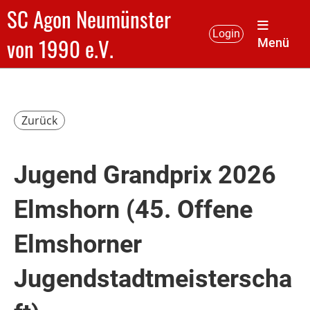
SC Agon Neumünster
Login
von 1990 e.V.
Menü
Zurück
Jugend Grandprix 2026
Elmshorn (45. Offene
Elmshorner
Jugendstadtmeisterscha