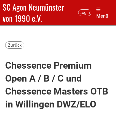
SC Agon Neumünster
Login
von 1990 e.V.
Menü
Zurück
Chessence Premium
Open A / B / C und
Chessence Masters OTB
in Willingen DWZ/ELO