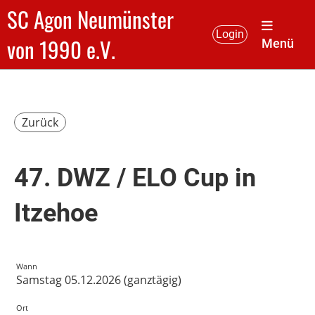
SC Agon Neumünster
Login
von 1990 e.V.
Menü
Zurück
47. DWZ / ELO Cup in
Itzehoe
Wann
Samstag 05.12.2026 (ganztägig)
Ort