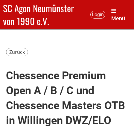
SC Agon Neumünster
Login
von 1990 e.V.
Menü
Zurück
Chessence Premium
Open A / B / C und
Chessence Masters OTB
in Willingen DWZ/ELO