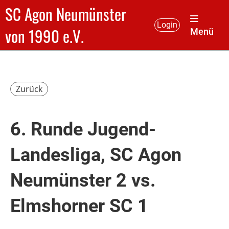
SC Agon Neumünster
Login
von 1990 e.V.
Menü
Zurück
6. Runde Jugend-
Landesliga, SC Agon
Neumünster 2 vs.
Elmshorner SC 1