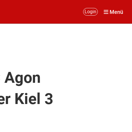
Menü
Login
C Agon
r Kiel 3