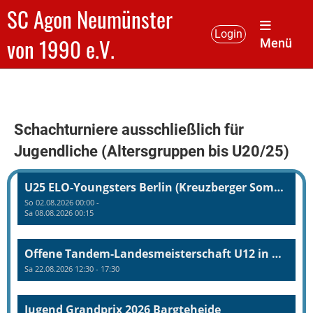
SC Agon Neumünster
Login
von 1990 e.V.
Menü
Schachturniere ausschließlich für
Jugendliche (Altersgruppen bis U20/25)
U25 ELO-Youngsters Berlin (Kreuzberger Sommer)
So 02.08.2026 00:00 -
Sa 08.08.2026 00:15
Offene Tandem-Landesmeisterschaft U12 in Bad Schwartau
Sa 22.08.2026 12:30 - 17:30
Jugend Grandprix 2026 Bargteheide